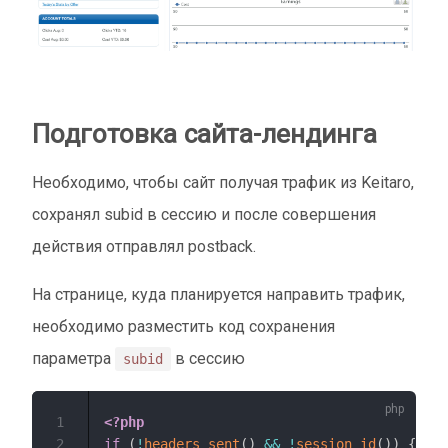
Подготовка сайта-лендинга
Необходимо, чтобы сайт получая трафик из Keitaro,
сохранял subid в сессию и после совершения
действия отправлял postback.
На странице, куда планируется направить трафик,
необходимо разместить код сохранения
параметра
в сессию
subid
1
<?php
2
if
(
!
headers_sent
(
)
&&
!
session_id
(
)
)
{