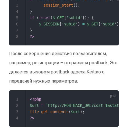
3
session_start
(
)
;
4
}
5
if
(
isset
(
$_GET
[
'subid'
]
)
)
{
6
$_SESSION
[
'subid'
]
=
$_GET
[
'subid'
]
;
7
}
8
?>
После совершения действия пользователем,
например, регистрации – отправится postback. Это
делается вызовом postback адреса Keitaro с
передачей нужных параметров:
1
<?php
2
$url
=
'http://POSTBACK_URL?cost=1&status=r
3
file_get_contents
(
$url
)
;
4
?>