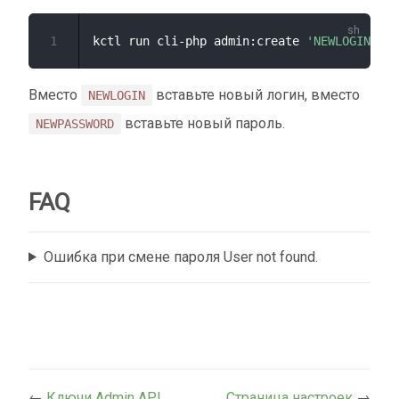
1
kctl run cli-php admin:create 
'NEWLOGIN'
'N
Вместо
вставьте новый логин, вместо
NEWLOGIN
вставьте новый пароль.
NEWPASSWORD
FAQ
Ошибка при смене пароля User not found.
←
Ключи Admin API
Страница настроек
→