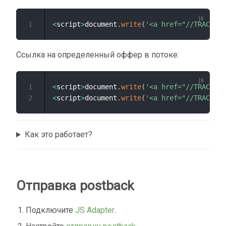
1
<
script
>
document
.
write
(
'<a href="//TRACKER_
Ссылка на определенный оффер в потоке:
1
<
script
>
document
.
write
(
'<a href="//TRACKER_
2
<
script
>
document
.
write
(
'<a href="//TRACKER_
Как это работает?
Отправка postback
Подключите
JS Adapter
.