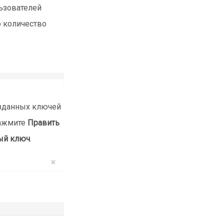
ьзователей
 количество
озданных ключей
нажмите
Править
ый ключ
.