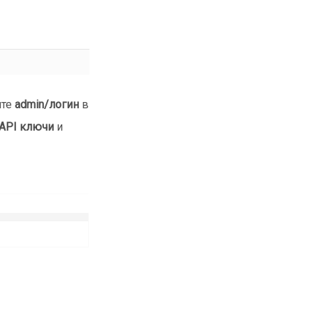
ите
admin/логин
в
API ключи
и