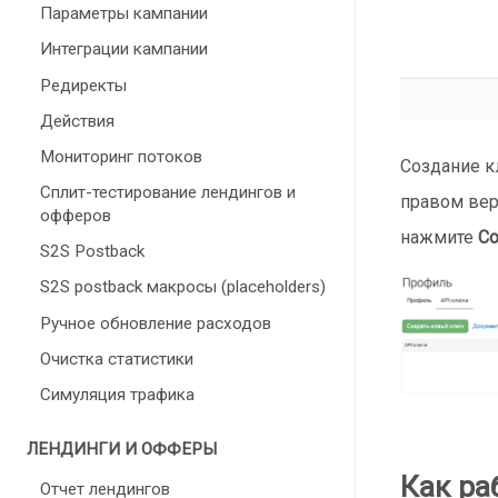
Параметры кампании
Интеграции кампании
Редиректы
Действия
Мониторинг потоков
Создание к
Сплит-тестирование лендингов и
правом вер
офферов
нажмите
Со
S2S Postback
S2S postback макросы (placeholders)
Ручное обновление расходов
Очистка статистики
Симуляция трафика
ЛЕНДИНГИ И ОФФЕРЫ
Как ра
Отчет лендингов