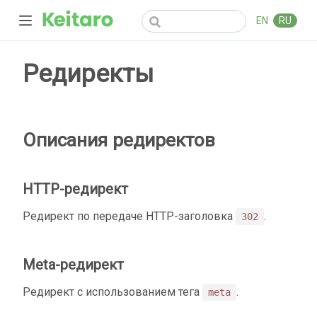
EN
RU
Редиректы
Описания редиректов
HTTP-редирект
Редирект по передаче HTTP-заголовка
.
302
Meta-редирект
Редирект с использованием тега
.
meta