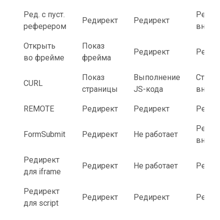
Ред. с пуст.
Редир
Редирект
Редирект
реферером
внутр
Открыть
Показ
Редирект
Редир
во фрейме
фрейма
Показ
Выполнение
Стран
CURL
страницы
JS-кода
внутр
REMOTE
Редирект
Редирект
Редир
Редир
FormSubmit
Редирект
Не работает
внутр
Редирект
Редирект
Не работает
Редир
для iframe
Редирект
Редирект
Редирект
Редир
для script