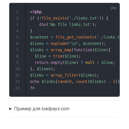
1
<?php
2
if
(
!
file_exists
(
'./links.txt'
)
)
{
3
die
(
'No file links.txt'
)
;
4
}
5
$content
=
file_get_contents
(
'./links.txt'
)
6
$lines
=
explode
(
"\n"
,
$content
)
;
7
$links
=
array_map
(
function
(
$line
)
{
8
$line
=
trim
(
$line
)
;
9
return
empty
(
$line
)
?
null
:
$line
;
10
}
,
$lines
)
;
11
$links
=
array_filter
(
$links
)
;
12
echo
$links
[
rand
(
0
,
count
(
$links
)
-
1
)
]
;
13
?>
Пример для loadpays.com