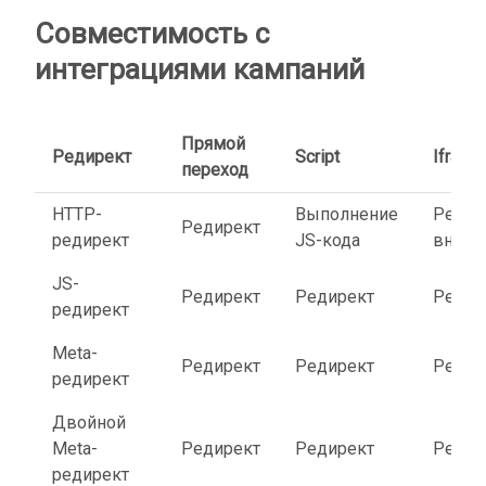
Совместимость с
интеграциями кампаний
Прямой
Редирект
Script
Iframe
переход
HTTP-
Выполнение
Редир
Редирект
редирект
JS-кода
внутр
JS-
Редирект
Редирект
Редир
редирект
Meta-
Редирект
Редирект
Редир
редирект
Двойной
Meta-
Редирект
Редирект
Редир
редирект