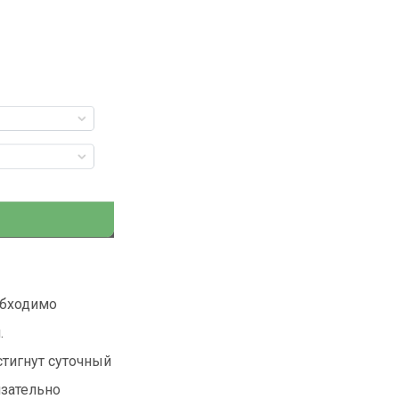
обходимо
.
стигнут суточный
язательно