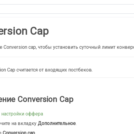
ersion Cap
е Conversion cap, чтобы установить суточный лимит конвер
ion Cap считается от входящих постбеков.
ние Conversion Cap
е
настройки оффера
чите на вкладку
Дополнительное
.
е
Conversion cap
.