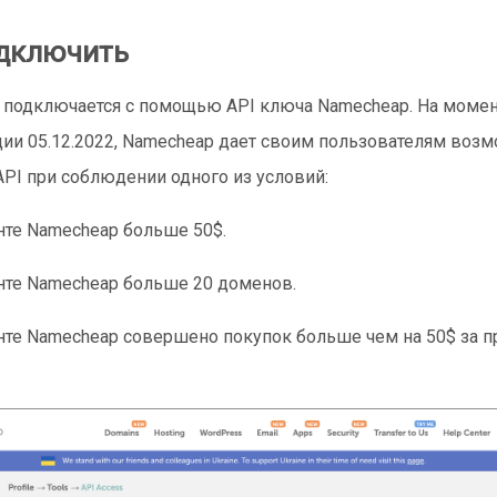
дключить
 подключается с помощью API ключа Namecheap. На момен
ии 05.12.2022, Namecheap дает своим пользователям воз
API при соблюдении одного из условий:
нте Namecheap больше 50$.
нте Namecheap больше 20 доменов.
нте Namecheap совершено покупок больше чем на 50$ за 