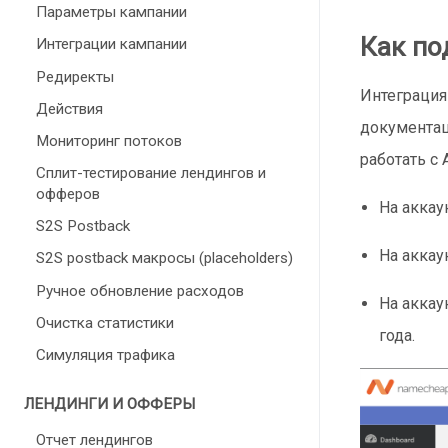
Параметры кампании
Как по
Интеграции кампании
Редиректы
Интеграция
Действия
документац
Мониторинг потоков
работать с 
Сплит-тестирование лендингов и
офферов
На аккау
S2S Postback
На аккау
S2S postback макросы (placeholders)
Ручное обновление расходов
На аккау
Очистка статистики
года.
Симуляция трафика
ЛЕНДИНГИ И ОФФЕРЫ
Отчет лендингов