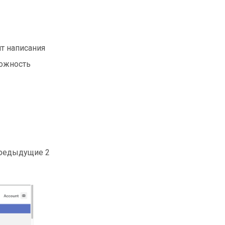
т написания
можность
предыдущие 2