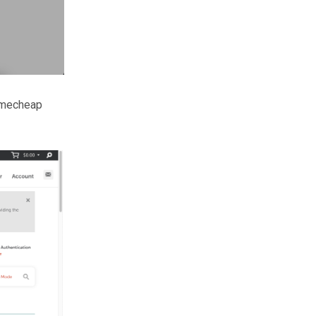
amecheap