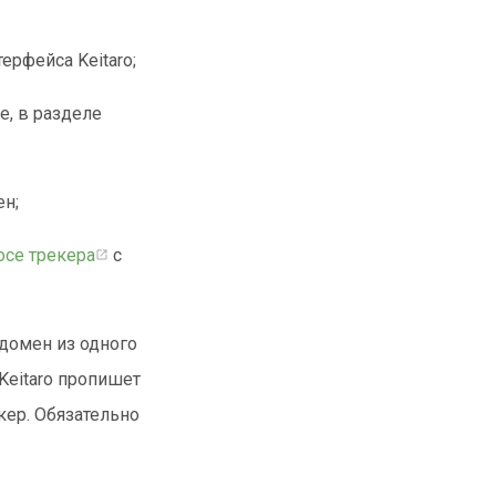
ерфейса Keitaro;
е, в разделе
ен;
осе трекера
с
домен из одного
 Keitaro пропишет
кер. Обязательно