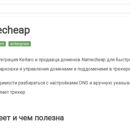
cheap
am
enterprise
теграция Keitaro и продавца доменов Namecheap для быстр
 парковки и управления доменами и поддоменами в трекере
димости разбираться с настройками DNS и вручную указыв
лает трекер.
еет и чем полезна