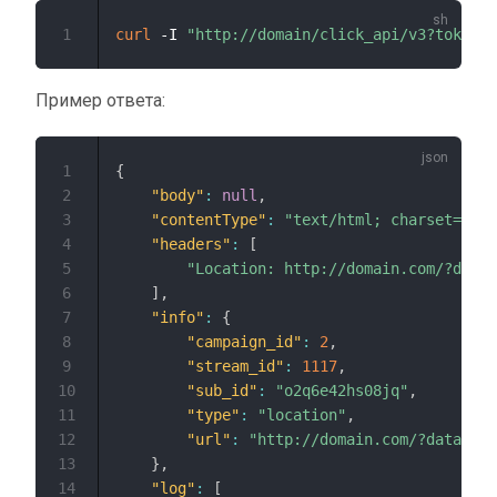
1
curl
 -I 
"http://domain/click_api/v3?token=q
Пример ответа:
1
{
2
"body"
:
null
,
3
"contentType"
:
"text/html; charset=utf-
4
"headers"
:
[
5
"Location: http://domain.com/?data=
6
]
,
7
"info"
:
{
8
"campaign_id"
:
2
,
9
"stream_id"
:
1117
,
10
"sub_id"
:
"o2q6e42hs08jq"
,
11
"type"
:
"location"
,
12
"url"
:
"http://domain.com/?data=$ke
13
}
,
14
"log"
:
[