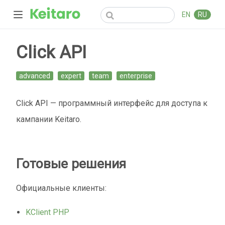
EN
RU
Click API
advanced
expert
team
enterprise
Click API — программный интерфейс для доступа к
кампании Keitaro.
Готовые решения
Официальные клиенты:
KClient PHP