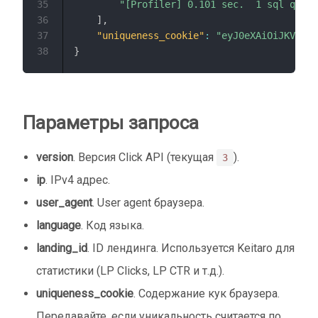
35
"[Profiler] 0.101 sec.  1 sql queri
36
]
,
37
"uniqueness_cookie"
:
"eyJ0eXAiOiJKV1QiL
38
}
Параметры запроса
version
. Версия Click API (текущая
).
3
ip
. IPv4 адрес.
user_agent
. User agent браузера.
language
. Код языка.
landing_id
. ID лендинга. Используется Keitaro для
статистики (LP Clicks, LP CTR и т.д.).
uniqueness_cookie
. Содержание кук браузера.
Передавайте, если уникальность считается по