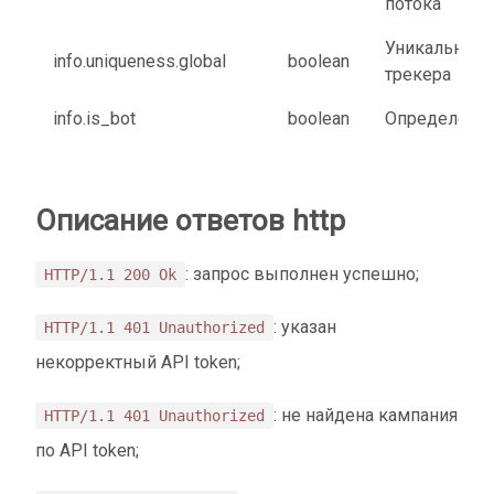
потока
Уникальный 
info.uniqueness.global
boolean
трекера
info.is_bot
boolean
Определен к
Описание ответов http
: запрос выполнен успешно;
HTTP/1.1 200 Ok
: указан
HTTP/1.1 401 Unauthorized
некорректный API token;
: не найдена кампания
HTTP/1.1 401 Unauthorized
по API token;