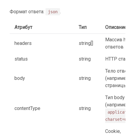
Формат ответа:
.
json
Атрибут
Тип
Описание
Массив head
headers
string[]
ответов
status
string
HTTP статус
Тело ответа
body
string
(например, т
страницы)
Тип body
(например,
contentType
string
application
charset=utf-
Cookie,