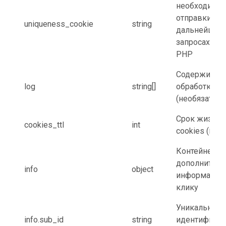
необходимое
отправки в
uniqueness_cookie
string
дальнейших
запросах к KC
PHP
Содержимое 
log
string[]
обработки к
(необязатель
Срок жизни
cookies_ttl
int
cookies (
в ча
Контейнер с
дополнитель
info
object
информацие
клику
Уникальный
info.sub_id
string
идентификат