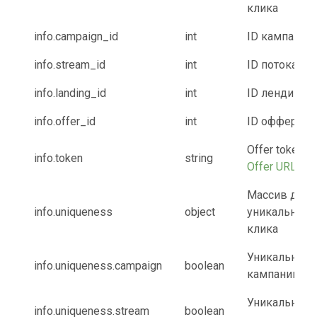
клика
info.campaign_id
int
ID кампании
info.stream_id
int
ID потока
info.landing_id
int
ID лендинга
info.offer_id
int
ID оффера
Offer token д
info.token
string
Offer URL
Массив дан
info.uniqueness
object
уникальност
клика
Уникальный 
info.uniqueness.campaign
boolean
кампании
Уникальный 
info.uniqueness.stream
boolean