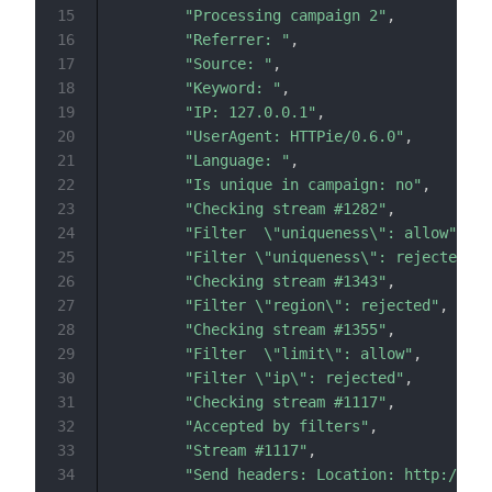
15
"Processing campaign 2"
,
16
"Referrer: "
,
17
"Source: "
,
18
"Keyword: "
,
19
"IP: 127.0.0.1"
,
20
"UserAgent: HTTPie/0.6.0"
,
21
"Language: "
,
22
"Is unique in campaign: no"
,
23
"Checking stream #1282"
,
24
"Filter  \"uniqueness\": allow"
,
25
"Filter \"uniqueness\": rejected"
,
26
"Checking stream #1343"
,
27
"Filter \"region\": rejected"
,
28
"Checking stream #1355"
,
29
"Filter  \"limit\": allow"
,
30
"Filter \"ip\": rejected"
,
31
"Checking stream #1117"
,
32
"Accepted by filters"
,
33
"Stream #1117"
,
34
"Send headers: Location: http://dom