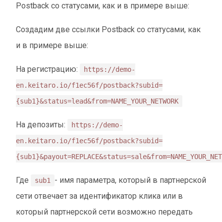
Postback со статусами, как и в примере выше:
Создадим две ссылки Postback со статусами, как
и в примере выше:
На регистрацию:
https://demo-
en.keitaro.io/f1ec56f/postback?subid=
{sub1}&status=lead&from=NAME_YOUR_NETWORK
На депозиты:
https://demo-
en.keitaro.io/f1ec56f/postback?subid=
{sub1}&payout=REPLACE&status=sale&from=NAME_YOUR_NET
Где
- имя параметра, который в партнерской
sub1
сети отвечает за идентификатор клика или в
который партнерской сети возможно передать