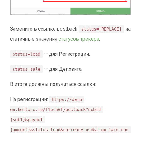
Замените в ссылке postback
на
status=[REPLACE]
статичные значения
статусов трекера
:
— для Регистрации.
status=lead
— для Депозита.
status=sale
В итоге должны получиться ссылки:
На регистрации:
https://demo-
en.keitaro.io/f1ec56f/postback?subid=
{sub1}&payout=
{amount}&status=lead&currency=usd&from=1win.run